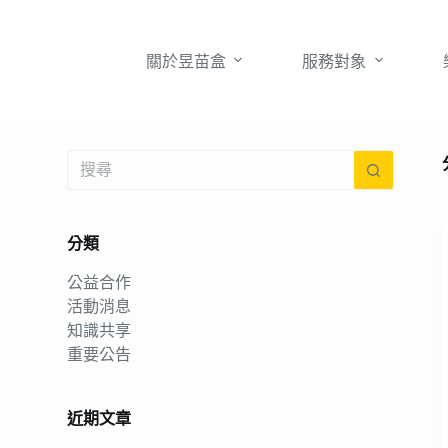
跳
至
關於昱苗盒
服務對象
主
要
內
容
找
不
到
符
分類
合
公益合作
的
活動消息
知識共享
重要公告
近期文章