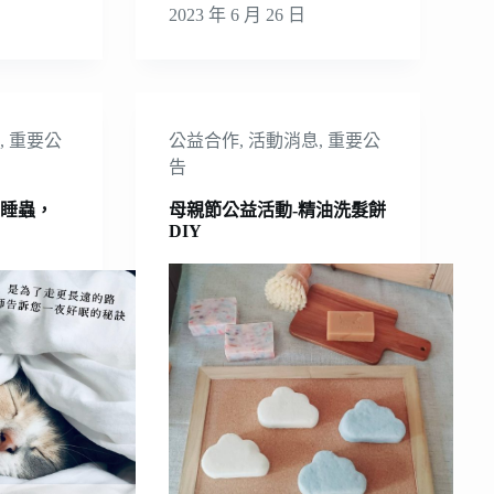
2023 年 6 月 26 日
息
,
重要公
公益合作
,
活動消息
,
重要公
告
瞌睡蟲，
母親節公益活動-精油洗髮餅
DIY