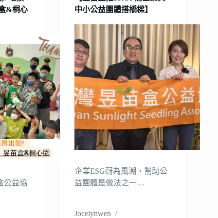
盒&桐心
中小公益團體搭橋樑】
企業ESG蔚為風潮，幫助公
盒公益協
益團體是做法之一…
…
Jocelynwen