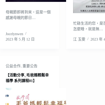
母親節即將到來，這是一個
感謝母親的節日…
忙碌生活的您，是
怎麼睡，就是無…
Jocelynwen
2023 年 5 月 12 日
江 玉雯
2023 年 
公益合作
,
重要公告
【活動分享_毛爸媽輕鬆幸
福學 系列課程01】