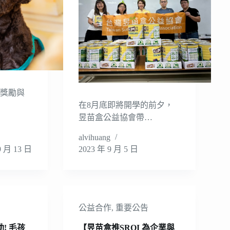
：獎勵與
在8月底即將開學的前夕，
昱苗盒公益協會帶…
alvihuang
9 月 13 日
2023 年 9 月 5 日
告
公益合作
,
重要公告
! 毛孩
【昱苗盒推SROI 為企業與