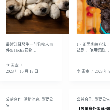
最近江蘇發生一則狗咬人事
1、正面訓練方法
件(ETtoday寵物…
鼓勵： 使用獎勵…
李 素幸
2023 年 10 月 18 日
李 素幸
2023 年 
公益合作
,
活動消息
,
重要公
公益合作
,
重要公
告
【昱苗盒外派員出動