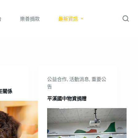
台
樂善捐款
最新資訊
告
公益合作
,
活動消息
,
重要公
告
任關係
平溪國中物資捐贈