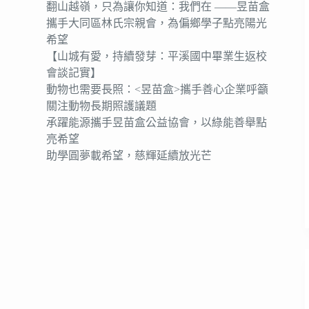
翻山越嶺，只為讓你知道：我們在 ——昱苗盒
攜手大同區林氏宗親會，為偏鄉學子點亮陽光
希望
【山城有愛，持續發芽：平溪國中畢業生返校
會談記實】
動物也需要長照：<昱苗盒>攜手善心企業呼籲
關注動物長期照護議題
承躍能源攜手昱苗盒公益協會，以綠能善舉點
亮希望
助學圓夢載希望，慈輝延續放光芒