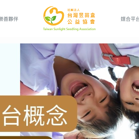
樂善夥伴
媒合平