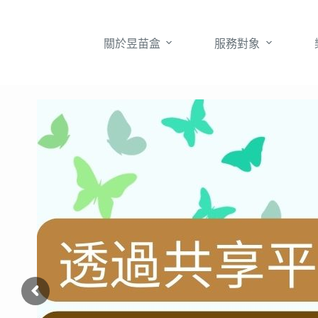
跳
至
關於昱苗盒
服務對象
主
要
內
容