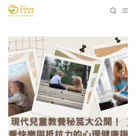
跳
至
主
要
內
容