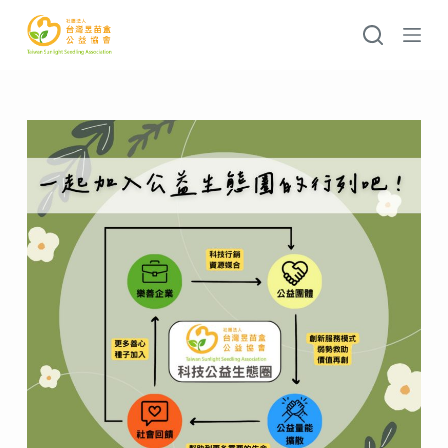
跳
至
主
要
內
容